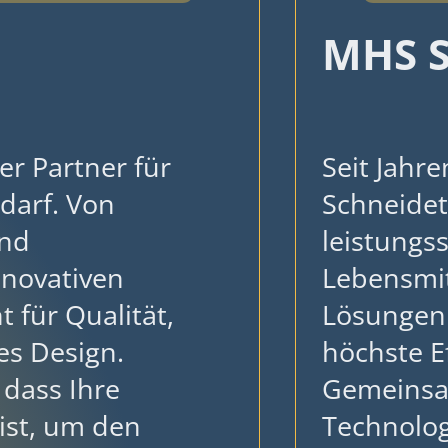
MHS S
er Partner für
Seit Jahr
darf. Von
Schneidet
und
leistungs
nnovativen
Lebensmit
 für Qualität,
Lösungen 
es Design.
höchste Ef
dass Ihre
Gemeinsa
 ist, um den
Technologi