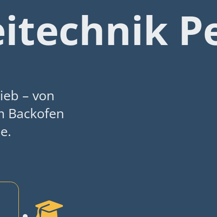
itechnik P
rieb – von
m Backofen
e.